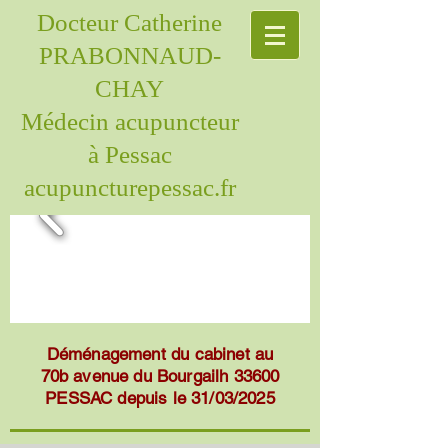
Docteur Catherine
PRABONNAUD-
CHAY
Médecin acupuncteur
à Pessac
acupuncturepessac.fr
Déménagement du cabinet au
70b avenue du Bourgailh 33600
PESSAC depuis le 31/03/2025