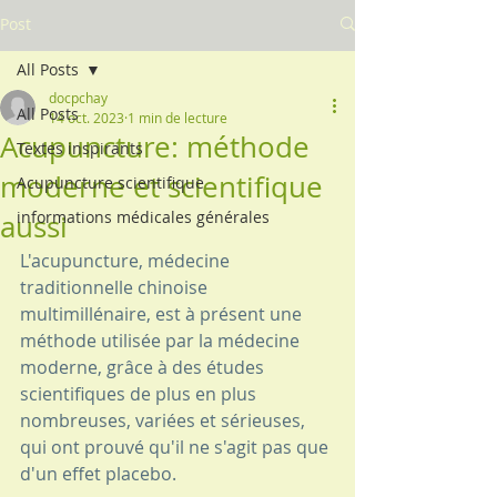
Post
All Posts
docpchay
All Posts
14 oct. 2023
1 min de lecture
Acupuncture: méthode
Textes inspirants
moderne et scientifique
Acupuncture scientifique
informations médicales générales
aussi
L'acupuncture, médecine 
traditionnelle chinoise 
multimillénaire, est à présent une 
méthode utilisée par la médecine 
moderne, grâce à des études 
scientifiques de plus en plus 
nombreuses, variées et sérieuses, 
qui ont prouvé qu'il ne s'agit pas que 
d'un effet placebo.