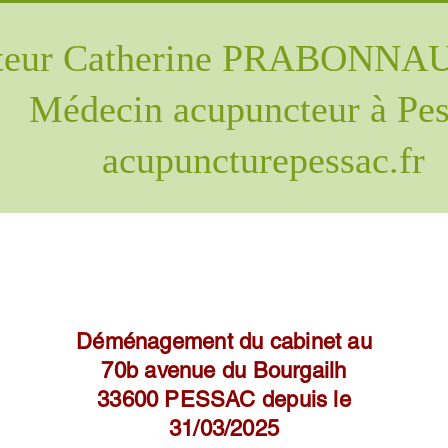
teur Catherine PRABONN
Médecin acupuncteur à Pe
acupuncturepessac.fr
Déménagement du cabinet au
70b avenue du Bourgailh
33600 PESSAC depuis le
31/03/2025