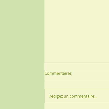
émission le Mag de la santé
Commentaires
09/01/2025, information sur
l'acupuncture
https://www.france.tv/france-
5/le-magazine-de-la-
Rédigez un commentaire...
sante/8030505-emission-du-
vendredi-9-janvier-