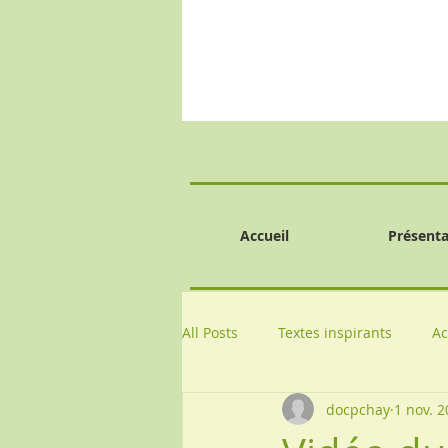
Accueil
Présenta
All Posts
Textes inspirants
Ac
docpchay
1 nov. 