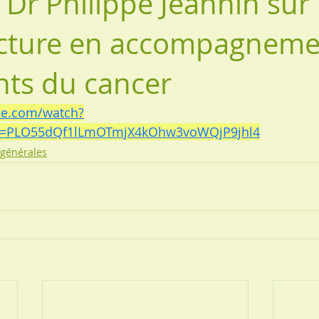
 Dr Philippe Jeannin sur
ncture en accompagneme
nts du cancer
be.com/watch?
st=PLO55dQf1lLmOTmjX4kOhw3voWQjP9jhl4
 générales