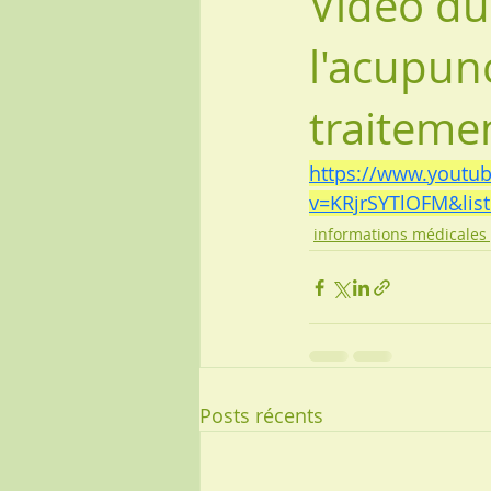
Vidéo du
l'acupu
traiteme
https://www.youtu
v=KRjrSYTlOFM&li
informations médicales
Posts récents